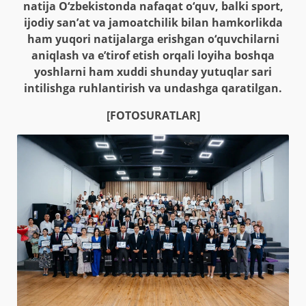
natija O‘zbekistonda nafaqat o‘quv, balki sport,
ijodiy san’at va jamoatchilik bilan hamkorlikda
ham yuqori natijalarga erishgan o‘quvchilarni
aniqlash va e’tirof etish orqali loyiha boshqa
yoshlarni ham xuddi shunday yutuqlar sari
intilishga ruhlantirish va undashga qaratilgan.
[FOTOSURATLAR]