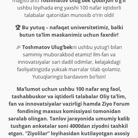
magistranti
Toshmatov Ulug‘bek Qodirjon o‘g‘li
ushbu loyihada eng yaxshi 100 nafar iqtidorli
talabalar qatoridan munosib o‘rin oldi!
🏆 Bu yutuq – nafaqat universitetimiz, balki
butun ta’lim maskanimiz uchun faxrdir!
🎉
Toshmatov Ulug‘bek
ni ushbu yutug‘i bilan
samimiy muborakbod etamiz! Ilm-fan va
innovatsiyalar sari dadil odimlar, kelajakdagi
faoliyatingizda yuksak marralar tilab qolamiz.
Yutuqlaringiz bardavom bo‘lsin!
Ma’lumot uchun ushbu 100 nafar eng faol,
tashabbuskor va iqtidorli talabalar Oliy ta’lim,
fan va innovatsiyalar vazirligi hamda Ziyo Forum
fondining maxsus komissiyasi tomonidan
saralab olingan. Tanlov jarayonida umumiy kelib
tushgan anketalar soni 4000dan ziyodni tashkil
etgan. “Ziyolilar” loyihasidan kutilayotgan asosiy