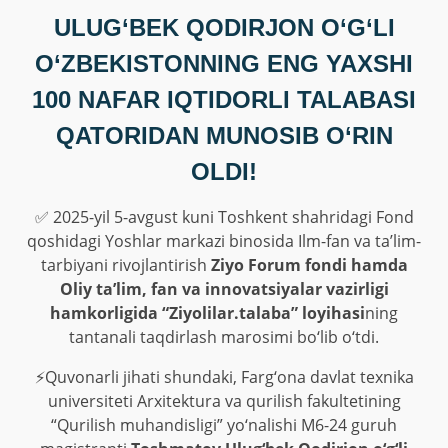
ULUG‘BEK QODIRJON O‘G‘LI
O‘ZBEKISTONNING ENG YAXSHI
100 NAFAR IQTIDORLI TALABASI
QATORIDAN MUNOSIB O‘RIN
OLDI!
✅ 2025-yil 5-avgust kuni Toshkent shahridagi Fond
qoshidagi Yoshlar markazi binosida Ilm-fan va taʼlim-
tarbiyani rivojlantirish
Ziyo Forum fondi hamda
Oliy taʼlim, fan va innovatsiyalar vazirligi
hamkorligida “Ziyolilar.talaba” loyihasi
ning
tantanali taqdirlash marosimi bo‘lib o‘tdi.
⚡️Quvonarli jihati shundaki, Farg‘ona davlat texnika
universiteti Arxitektura va qurilish fakultetining
“Qurilish muhandisligi” yo‘nalishi M6-24 guruh