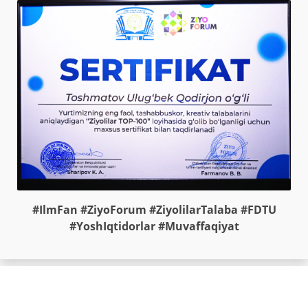
#IlmFan #ZiyoForum #ZiyolilarTalaba #FDTU
#YoshIqtidorlar #Muvaffaqiyat